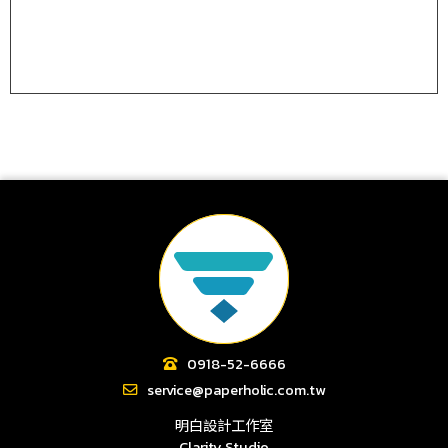
0918-52-6666
service@paperholic.com.tw
明白設計工作室
Clarity Studio