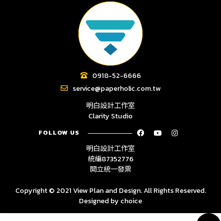
0918-52-6666
service@paperholic.com.tw
明白設計工作室
Clarity Studio
FOLLOW US
明白設計工作室
統編87352776
開立統一發票
Copyright © 2021 View Plan and Design. All Rights Reserved.
Designed by
choice