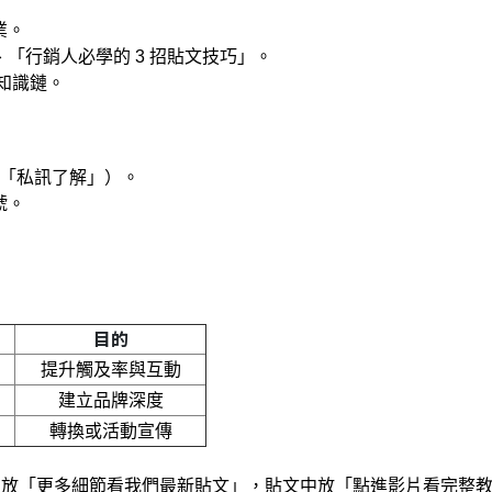
業。
、「行銷人必學的 3 招貼文技巧」。
知識鏈。
、「私訊了解」）。
號。
目的
提升觸及率與互動
建立品牌深度
轉換或活動宣傳
中放「更多細節看我們最新貼文」，貼文中放「點進影片看完整