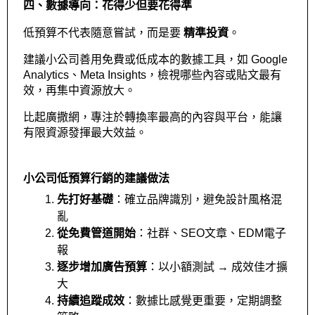
四、數據導向：花得少但要花得準
低預算不代表隨意嘗試，而是要 
精準投資
。
建議小公司善用免費或低成本的數據工具，如 Google 
Analytics、Meta Insights，檢視哪些內容或貼文最有
效，再集中資源放大。
比起廣撒網，專注於轉換率最高的內容與平台，能讓
有限資源發揮最大效益。
小公司低預算行銷的建議做法
先打好基礎
：確立品牌識別，避免設計風格混
亂
從免費管道開始
：社群、SEO文章、EDM電子
報
逐步增加廣告預算
：以小額測試 → 成效佳才擴
大
持續追蹤成效
：數據比感覺更重要，定期調整